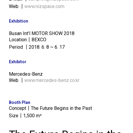
Web ┃
www.nizspace.com
Exhibition
Busan Int’l MOTOR SHOW 2018
Location┃BEXCO
Period ┃2018. 6. 8 ~ 6. 17
Exhibitor
Mercedes-Benz
Web ┃
www.mercedes-benz.co.kr
Booth Plan
Concept┃The Future Begins in the Past
Size┃1,500 m²