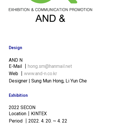
Design
AND N
E-Mail ┃
hong.sm@hanmail.net
Web ┃
www.and-n.co.kr
Designer | Sung Mun Hong, Li Yun Che
Exhibition
2022 SECON
Location┃KINTEX
Period ┃2022. 4. 20. ~ 4. 22