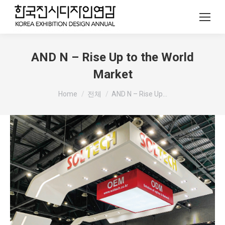
AND N – Rise Up to the World
Market
You are here:
Home
전체
AND N – Rise Up…