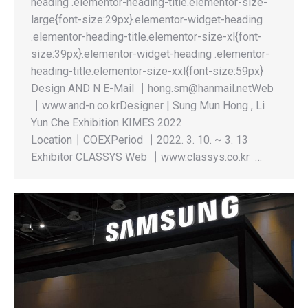
heading .elementor-heading-title.elementor-size-
large{font-size:29px}.elementor-widget-heading
.elementor-heading-title.elementor-size-xl{font-
size:39px}.elementor-widget-heading .elementor-
heading-title.elementor-size-xxl{font-size:59px}
Design AND N E-Mail ┃hong.sm@hanmail.netWeb
┃www.and-n.co.krDesigner | Sung Mun Hong , Li
Yun Che Exhibition KIMES 2022
Location┃COEXPeriod ┃2022. 3. 10. ~ 3. 13
Exhibitor CLASSYS Web ┃www.classys.co.kr …