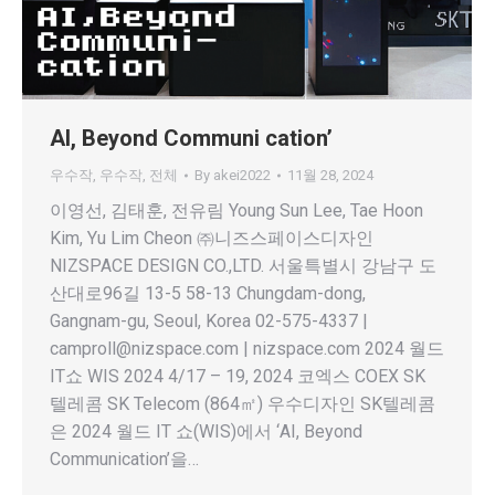
AI, Beyond Communi cation’
우수작
,
우수작
,
전체
By
akei2022
11월 28, 2024
이영선, 김태훈, 전유림 Young Sun Lee, Tae Hoon
Kim, Yu Lim Cheon ㈜니즈스페이스디자인
NIZSPACE DESIGN CO.,LTD. 서울특별시 강남구 도
산대로96길 13-5 58-13 Chungdam-dong,
Gangnam-gu, Seoul, Korea 02-575-4337 |
camproll@nizspace.com | nizspace.com 2024 월드
IT쇼 WIS 2024 4/17 – 19, 2024 코엑스 COEX SK
텔레콤 SK Telecom (864㎡) 우수디자인 SK텔레콤
은 2024 월드 IT 쇼(WIS)에서 ‘AI, Beyond
Communication’을…