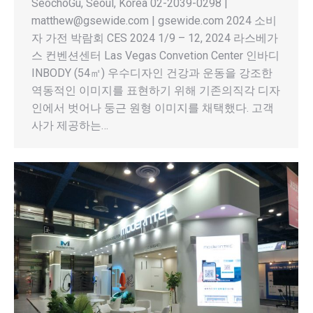
SeochoGu, Seoul, Korea 02-2039-0298 |
matthew@gsewide.com | gsewide.com 2024 소비
자 가전 박람회 CES 2024 1/9 – 12, 2024 라스베가
스 컨벤션센터 Las Vegas Convetion Center 인바디
INBODY (54㎡) 우수디자인 건강과 운동을 강조한
역동적인 이미지를 표현하기 위해 기존의직각 디자
인에서 벗어나 둥근 원형 이미지를 채택했다. 고객
사가 제공하는…