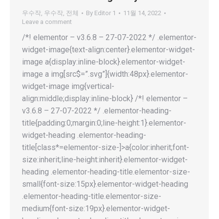
우수작
,
우수작
,
전체
By
Editor 1
11월 14, 2022
Leave a comment
/*! elementor – v3.6.8 – 27-07-2022 */ .elementor-
widget-image{text-align:center}.elementor-widget-
image a{display:inline-block}.elementor-widget-
image a img[src$=”.svg”]{width:48px}.elementor-
widget-image img{vertical-
align:middle;display:inline-block} /*! elementor –
v3.6.8 – 27-07-2022 */ .elementor-heading-
title{padding:0;margin:0;line-height:1}.elementor-
widget-heading .elementor-heading-
title[class*=elementor-size-]>a{color:inherit;font-
size:inherit;line-height:inherit}.elementor-widget-
heading .elementor-heading-title.elementor-size-
small{font-size:15px}.elementor-widget-heading
.elementor-heading-title.elementor-size-
medium{font-size:19px}.elementor-widget-