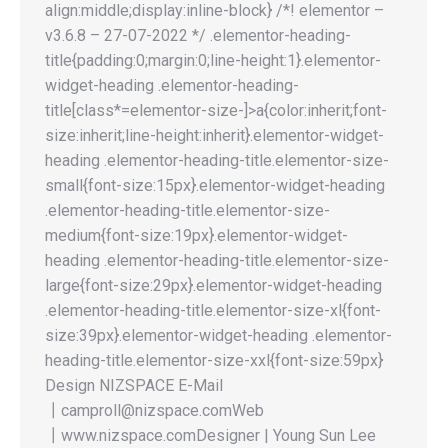
align:middle;display:inline-block} /*! elementor –
v3.6.8 – 27-07-2022 */ .elementor-heading-
title{padding:0;margin:0;line-height:1}.elementor-
widget-heading .elementor-heading-
title[class*=elementor-size-]>a{color:inherit;font-
size:inherit;line-height:inherit}.elementor-widget-
heading .elementor-heading-title.elementor-size-
small{font-size:15px}.elementor-widget-heading
.elementor-heading-title.elementor-size-
medium{font-size:19px}.elementor-widget-
heading .elementor-heading-title.elementor-size-
large{font-size:29px}.elementor-widget-heading
.elementor-heading-title.elementor-size-xl{font-
size:39px}.elementor-widget-heading .elementor-
heading-title.elementor-size-xxl{font-size:59px}
Design NIZSPACE E-Mail
┃camproll@nizspace.comWeb
┃www.nizspace.comDesigner | Young Sun Lee