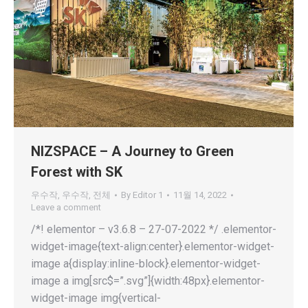
NIZSPACE – A Journey to Green
Forest with SK
우수작
,
우수작
,
전체
By
Editor 1
11월 14, 2022
Leave a comment
/*! elementor – v3.6.8 – 27-07-2022 */ .elementor-
widget-image{text-align:center}.elementor-widget-
image a{display:inline-block}.elementor-widget-
image a img[src$=”.svg”]{width:48px}.elementor-
widget-image img{vertical-