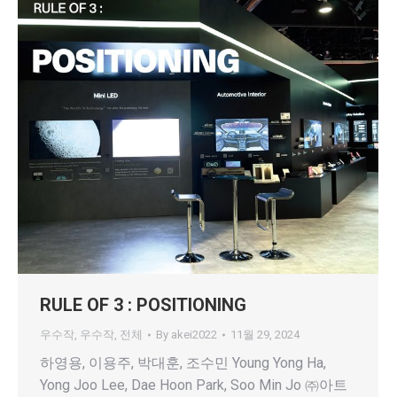
RULE OF 3 : POSITIONING
우수작
,
우수작
,
전체
By
akei2022
11월 29, 2024
하영용, 이용주, 박대훈, 조수민 Young Yong Ha,
Yong Joo Lee, Dae Hoon Park, Soo Min Jo ㈜아트