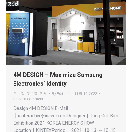
4M DESIGN – Maximize Samsung
Electronics’ Identity
우수작
,
우수작
,
전체
By
Editor 1
11월 14, 2022
Leave a comment
Design 4M DESIGN E-Mail
┃uinteractive@naver.comDesigner | Dong Guk Kim
Exhibition 2021 KOREA ENERGY SHOW
Location┃KINTEXPeriod ┃2021. 10. 13. ~ 10. 15