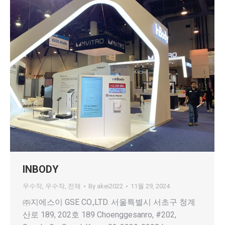
INBODY
우수작
,
우수작
,
전체
By
akei2022
11월 29, 2024
㈜지에스이 GSE CO.,LTD. 서울특별시 서초구 청계
산로 189, 202호 189 Choenggesanro, #202,