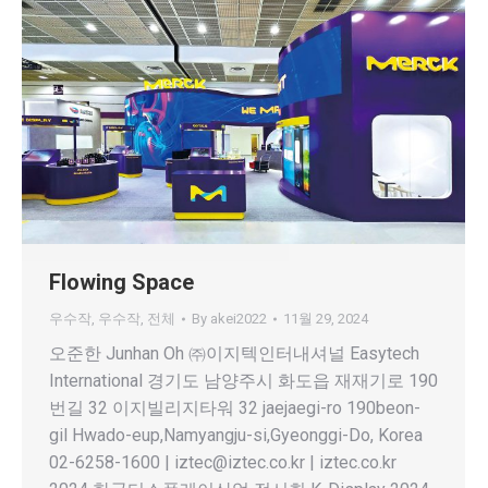
Flowing Space
우수작
,
우수작
,
전체
By
akei2022
11월 29, 2024
오준한 Junhan Oh ㈜이지텍인터내셔널 Easytech
International 경기도 남양주시 화도읍 재재기로 190
번길 32 이지빌리지타워 32 jaejaegi-ro 190beon-
gil Hwado-eup,Namyangju-si,Gyeonggi-Do, Korea
02-6258-1600 | iztec@iztec.co.kr | iztec.co.kr