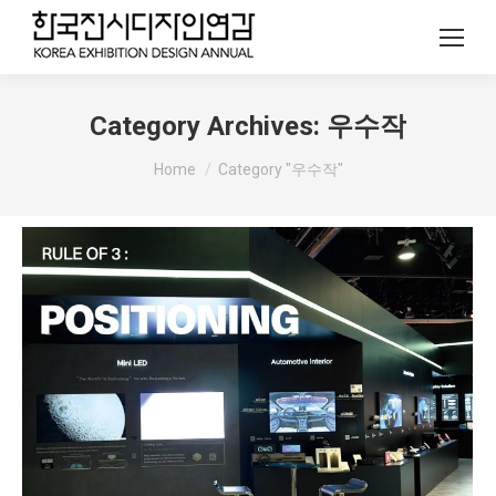
Category Archives:
우수작
You are here:
Home
Category "우수작"